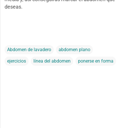
deseas.
Abdomen de lavadero
abdomen plano
ejercicios
línea del abdomen
ponerse en forma
C
o
m
e
n
t
a